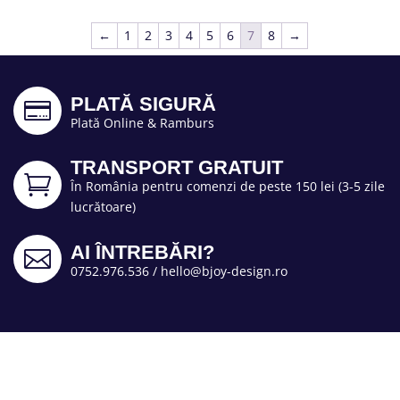
←
1
2
3
4
5
6
7
8
→
PLATĂ SIGURĂ

Plată Online & Ramburs
TRANSPORT GRATUIT

În România pentru comenzi de peste 150 lei (3-5 zile
lucrătoare)
AI ÎNTREBĂRI?

0752.976.536
/
hello@bjoy-design.ro