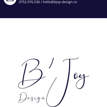
0752.976.536
/
hello@bjoy-design.ro