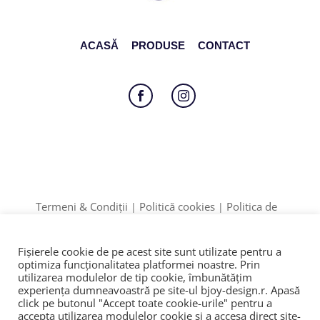
ACASĂ
PRODUSE
CONTACT
Follow
Follow
Termeni & Condiții
Politică cookies
Politica de
|
|
Confidențialitate
Formular retur
|
Date identificare: F12/895/2020 | CUI: 42774910
Fișierele cookie de pe acest site sunt utilizate pentru a
ANPC
SOL
© 2023
|
|
optimiza funcţionalitatea platformei noastre. Prin
utilizarea modulelor de tip cookie, îmbunătăţim
experienţa dumneavoastră pe site-ul bjoy-design.r. Apasă
click pe butonul "Accept toate cookie-urile" pentru a
accepta utilizarea modulelor cookie şi a accesa direct site-