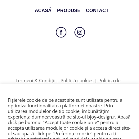
ACASĂ
PRODUSE
CONTACT
Follow
Follow
Termeni & Condiții
Politică cookies
Politica de
|
|
Confidențialitate
Formular retur
|
Date identificare: F12/895/2020 | CUI: 42774910
Fișierele cookie de pe acest site sunt utilizate pentru a
ANPC
SOL
© 2023
|
|
optimiza funcţionalitatea platformei noastre. Prin
utilizarea modulelor de tip cookie, îmbunătăţim
experienţa dumneavoastră pe site-ul bjoy-design.r. Apasă
click pe butonul "Accept toate cookie-urile" pentru a
accepta utilizarea modulelor cookie şi a accesa direct site-
ul sau apasă click pe "Preferințe cookie" pentru a-ţi