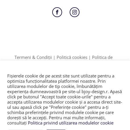
Follow
Follow
Termeni & Condiții
Politică cookies
Politica de
|
|
Confidențialitate
Formular retur
|
Date identificare: F12/895/2020 | CUI: 42774910
Fișierele cookie de pe acest site sunt utilizate pentru a
ANPC
SOL
© 2023
|
|
optimiza funcţionalitatea platformei noastre. Prin
utilizarea modulelor de tip cookie, îmbunătăţim
experienţa dumneavoastră pe site-ul bjoy-design.r. Apasă
click pe butonul "Accept toate cookie-urile" pentru a
accepta utilizarea modulelor cookie şi a accesa direct site-
ul sau apasă click pe "Preferințe cookie" pentru a-ţi
schimba preferinţele privind modulele cookie pe care
doreşti să le accepţi. Pentru mai multe informaţii,
consultaţi
Politica privind utilizarea modulelor cookie