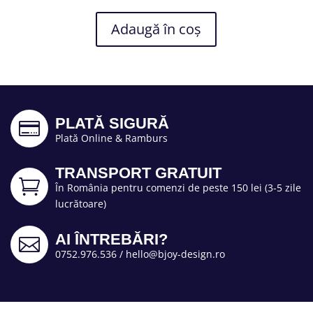
Adaugă în coș
PLATĂ SIGURĂ

Plată Online & Ramburs
TRANSPORT GRATUIT

În România pentru comenzi de peste 150 lei (3-5 zile
lucrătoare)
AI ÎNTREBĂRI?

0752.976.536
/
hello@bjoy-design.ro