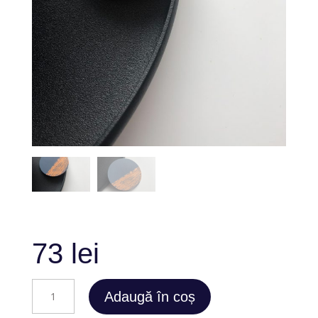
73
lei
Cantitate
Adaugă în coș
Bronze