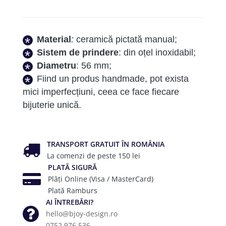
Sunset
Material
:
ceramică pictată manual;
Sistem de prindere
: din oțel inoxidabil;
Diametru
: 56 mm;
Fiind un produs handmade, pot exista
mici imperfecțiuni, ceea ce face fiecare
bijuterie unică.
TRANSPORT GRATUIT ÎN ROMÂNIA
La comenzi de peste 150 lei
PLATĂ SIGURĂ
Plăți Online (Visa / MasterCard)
Plată Ramburs
AI ÎNTREBĂRI?
hello@bjoy-design.ro
0752.976.536