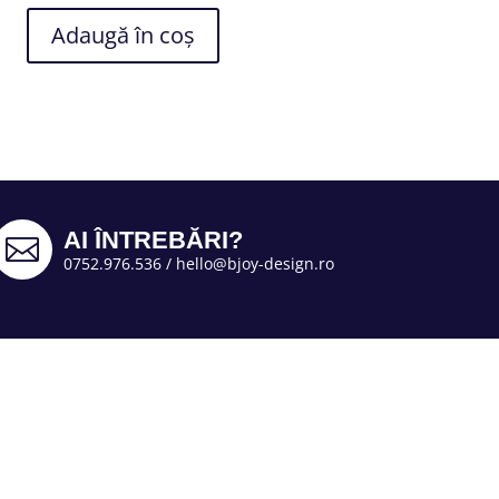
Adaugă în coș
AI ÎNTREBĂRI?

0752.976.536
/
hello@bjoy-design.ro