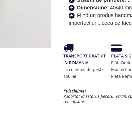
Sistem de prindere
: d
Dimensiune
: 40/40 m
Fiind un produs handma
imperfecțiuni, ceea ce face 
TRANSPORT GRATUIT
PLATĂ SI
ÎN ROMÂNIA
Plăți Onlin
La comenzi de peste
MasterCar
150 lei
Plată Ram
*Disclaimer
Raportat la setările fiecărui ecran, c
cele afișate.