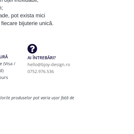
in oțel inoxidabil;
m;
de, pot exista mici
fiecare bijuterie unică.
GURĂ
AI ÎNTREBĂRI?
e (Visa /
hello@bjoy-design.ro
d)
0752.976.536
burs
ulorile produselor pot varia ușor față de