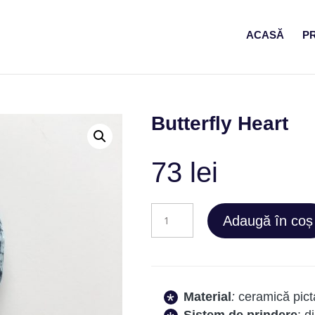
ACASĂ
P
Butterfly Heart
73
lei
Cantitate
Adaugă în coș
Butterfly
Heart
Material
:
ceramică pict