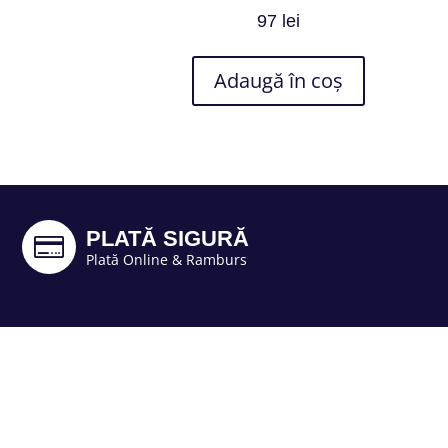
97
lei
Adaugă în coș
PLATĂ SIGURĂ

Plată Online & Ramburs