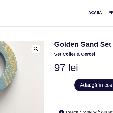
ACASĂ
P
Golden Sand Set
Set Colier & Cercei
97
lei
Cantitate
Adaugă în coș
Golden
Sand
Set
3
Cercei:
Material:
cerami