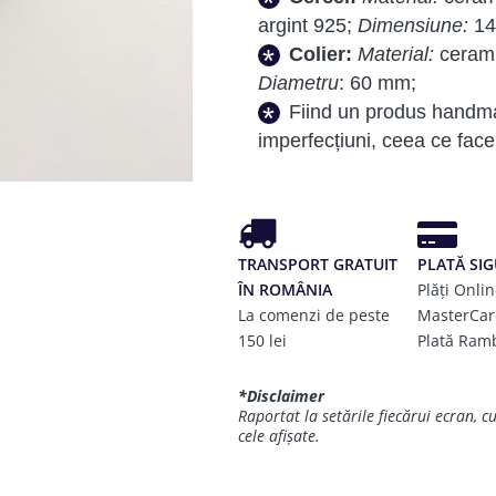
argint 925;
Dimensiune:
14
Colier:
Material:
cerami
Diametru
: 60 mm;
Fiind un produs handma
imperfecțiuni, ceea ce face 
TRANSPORT GRATUIT
PLATĂ SI
ÎN ROMÂNIA
Plăți Onlin
La comenzi de peste
MasterCar
150 lei
Plată Ram
*Disclaimer
Raportat la setările fiecărui ecran, c
cele afișate.