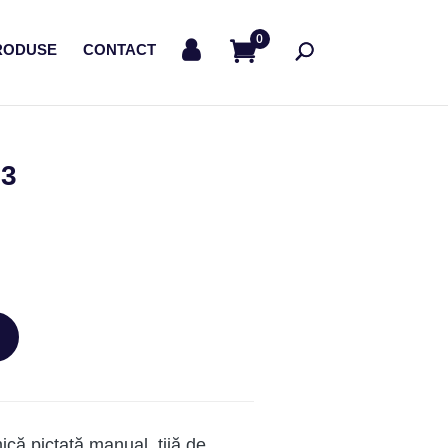
0
RODUSE
CONTACT
 3
că pictată manual, tijă de