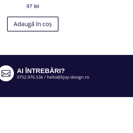
97
lei
Adaugă în coș
AI ÎNTREBĂRI?

0752.976.536
/
hello@bjoy-design.ro