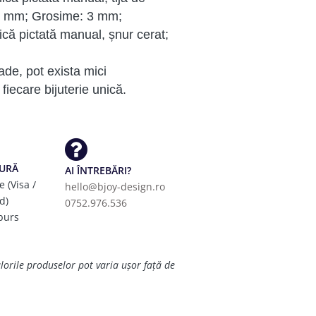
 mm; Grosime: 3 mm;
că pictată manual, șnur cerat;
de, pot exista mici
fiecare bijuterie unică.
GURĂ
AI ÎNTREBĂRI?
e (Visa /
hello@bjoy-design.ro
d)
0752.976.536
burs
ulorile produselor pot varia ușor față de