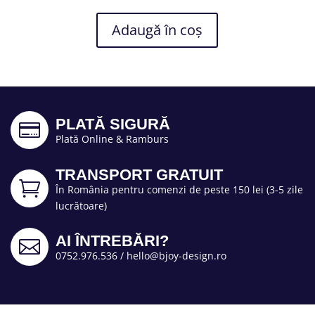
Adaugă în coș
PLATĂ SIGURĂ

Plată Online & Ramburs
TRANSPORT GRATUIT

În România pentru comenzi de peste 150 lei (3-5 zile
lucrătoare)
AI ÎNTREBĂRI?

0752.976.536
/
hello@bjoy-design.ro