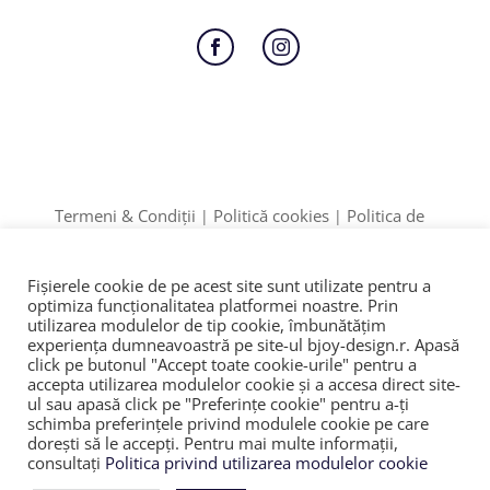
Follow
Follow
Termeni & Condiții
Politică cookies
Politica de
|
|
Confidențialitate
Formular retur
|
Date identificare: F12/895/2020 | CUI: 42774910
Fișierele cookie de pe acest site sunt utilizate pentru a
ANPC
SOL
© 2023
|
|
optimiza funcţionalitatea platformei noastre. Prin
utilizarea modulelor de tip cookie, îmbunătăţim
experienţa dumneavoastră pe site-ul bjoy-design.r. Apasă
click pe butonul "Accept toate cookie-urile" pentru a
accepta utilizarea modulelor cookie şi a accesa direct site-
ul sau apasă click pe "Preferințe cookie" pentru a-ţi
schimba preferinţele privind modulele cookie pe care
doreşti să le accepţi. Pentru mai multe informaţii,
consultaţi
Politica privind utilizarea modulelor cookie