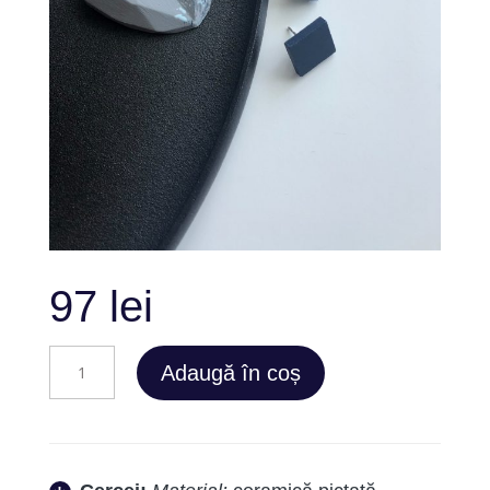
97
lei
Cantitate
Adaugă în coș
Ice
Feather
Set
1