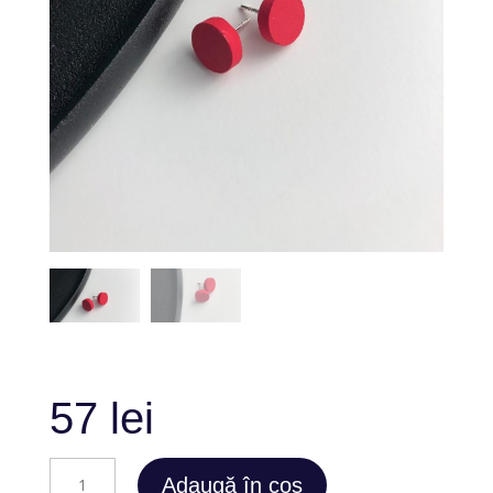
57
lei
Cantitate
Adaugă în coș