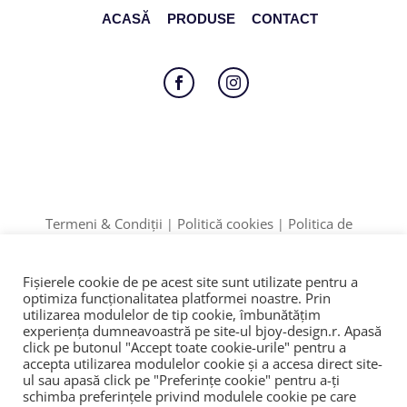
ACASĂ
PRODUSE
CONTACT
Follow
Follow
Termeni & Condiții
Politică cookies
Politica de
|
|
Confidențialitate
Formular retur
|
Date identificare: F12/895/2020 | CUI: 42774910
Fișierele cookie de pe acest site sunt utilizate pentru a
ANPC
SOL
© 2023
|
|
optimiza funcţionalitatea platformei noastre. Prin
utilizarea modulelor de tip cookie, îmbunătăţim
experienţa dumneavoastră pe site-ul bjoy-design.r. Apasă
click pe butonul "Accept toate cookie-urile" pentru a
accepta utilizarea modulelor cookie şi a accesa direct site-
ul sau apasă click pe "Preferințe cookie" pentru a-ţi
schimba preferinţele privind modulele cookie pe care