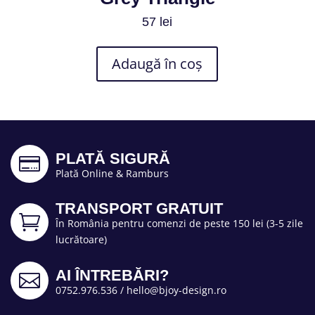
57
lei
Adaugă în coș
PLATĂ SIGURĂ

Plată Online & Ramburs
TRANSPORT GRATUIT

În România pentru comenzi de peste 150 lei (3-5 zile
lucrătoare)
AI ÎNTREBĂRI?

0752.976.536
/
hello@bjoy-design.ro