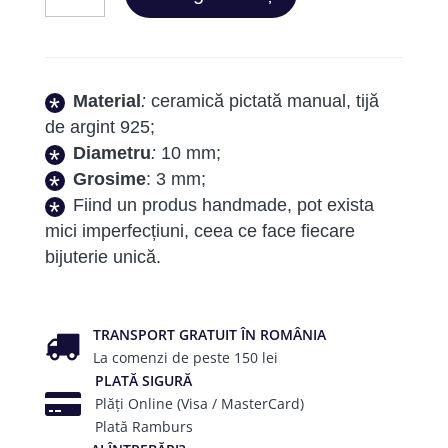
Karmin
Small
Round
Material
:
ceramică pictată manual, tijă
de argint 925;
Diametru
:
10 mm;
Grosime
: 3 mm;
Fiind un produs handmade, pot exista
mici imperfecțiuni, ceea ce face fiecare
bijuterie unică.
TRANSPORT GRATUIT ÎN ROMÂNIA
La comenzi de peste 150 lei
PLATĂ SIGURĂ
Plăți Online (Visa / MasterCard)
Plată Ramburs