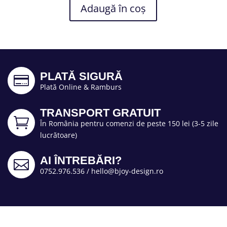
Adaugă în coș
PLATĂ SIGURĂ

Plată Online & Ramburs
TRANSPORT GRATUIT

În România pentru comenzi de peste 150 lei (3-5 zile
lucrătoare)
AI ÎNTREBĂRI?

0752.976.536
/
hello@bjoy-design.ro