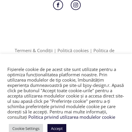
Follow
Follow
Termeni & Condiții
Politică cookies
Politica de
|
|
Confidențialitate
Formular retur
|
Date identificare: F12/895/2020 | CUI: 42774910
Fișierele cookie de pe acest site sunt utilizate pentru a
ANPC
SOL
© 2023
|
|
optimiza funcţionalitatea platformei noastre. Prin
utilizarea modulelor de tip cookie, îmbunătăţim
experienţa dumneavoastră pe site-ul bjoy-design.r. Apasă
click pe butonul "Accept toate cookie-urile" pentru a
accepta utilizarea modulelor cookie şi a accesa direct site-
ul sau apasă click pe "Preferințe cookie" pentru a-ţi
schimba preferinţele privind modulele cookie pe care
doreşti să le accepţi. Pentru mai multe informaţii,
consultaţi
Politica privind utilizarea modulelor cookie
Cookie Settings
Accept