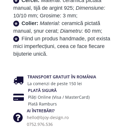
Cercei:
Material:
ceramică pictată
manual, tijă de argint 925;
Dimensiune:
10/10 mm; Grosime: 3 mm;
Colier:
Material:
ceramică pictată
manual, șnur cerat;
Diametru
: 60 mm;
Fiind un produs handmade, pot exista
mici imperfecțiuni, ceea ce face fiecare
bijuterie unică.
TRANSPORT GRATUIT ÎN ROMÂNIA
La comenzi de peste 150 lei
PLATĂ SIGURĂ
Plăți Online (Visa / MasterCard)
Plată Ramburs
AI ÎNTREBĂRI?
hello@bjoy-design.ro
0752.976.536