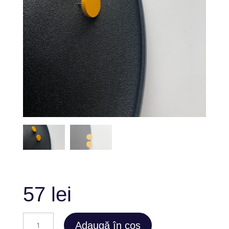
57
lei
Cantitate
Adaugă în coș