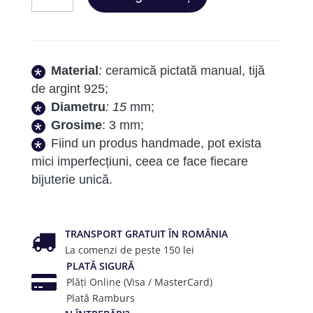
Sun
Yellow
Big
Round
Material
:
ceramică pictată manual, tijă
de argint 925;
Diametru
: 15
mm;
Grosime
: 3 mm;
Fiind un produs handmade, pot exista
mici imperfecțiuni, ceea ce face fiecare
bijuterie unică.
TRANSPORT GRATUIT ÎN ROMÂNIA
La comenzi de peste 150 lei
PLATĂ SIGURĂ
Plăți Online (Visa / MasterCard)
Plată Ramburs