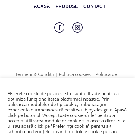
ACASĂ
PRODUSE
CONTACT
Follow
Follow
Termeni & Condiții
Politică cookies
Politica de
|
|
Confidențialitate
Formular retur
|
Date identificare: F12/895/2020 | CUI: 42774910
Fișierele cookie de pe acest site sunt utilizate pentru a
ANPC
SOL
© 2023
|
|
optimiza funcţionalitatea platformei noastre. Prin
utilizarea modulelor de tip cookie, îmbunătăţim
experienţa dumneavoastră pe site-ul bjoy-design.r. Apasă
click pe butonul "Accept toate cookie-urile" pentru a
accepta utilizarea modulelor cookie şi a accesa direct site-
ul sau apasă click pe "Preferințe cookie" pentru a-ţi
schimba preferinţele privind modulele cookie pe care