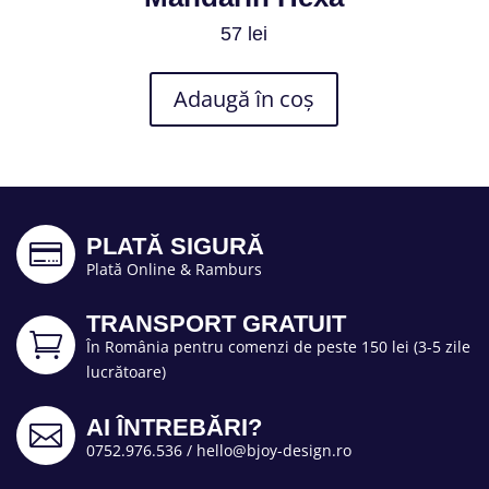
57
lei
Adaugă în coș
PLATĂ SIGURĂ

Plată Online & Ramburs
TRANSPORT GRATUIT

În România pentru comenzi de peste 150 lei (3-5 zile
lucrătoare)
AI ÎNTREBĂRI?

0752.976.536
/
hello@bjoy-design.ro