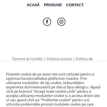
ACASĂ
PRODUSE
CONTACT
Follow
Follow
Termeni & Condiții
Politică cookies
Politica de
|
|
Confidențialitate
Formular retur
|
Date identificare: F12/895/2020 | CUI: 42774910
Fișierele cookie de pe acest site sunt utilizate pentru a
ANPC
SOL
© 2023
|
|
optimiza funcţionalitatea platformei noastre. Prin
utilizarea modulelor de tip cookie, îmbunătăţim
experienţa dumneavoastră pe site-ul bjoy-design.r. Apasă
click pe butonul "Accept toate cookie-urile" pentru a
accepta utilizarea modulelor cookie şi a accesa direct site-
ul sau apasă click pe "Preferințe cookie" pentru a-ţi
schimba preferinţele privind modulele cookie pe care