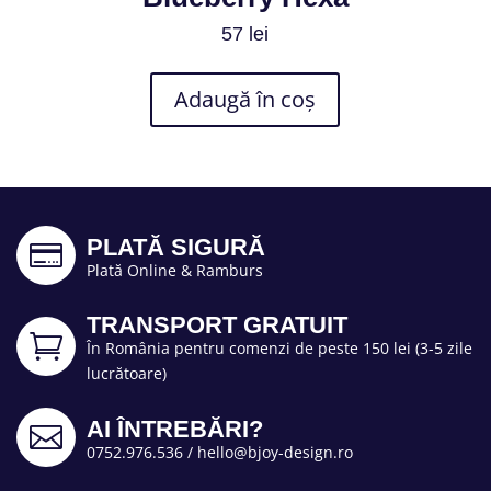
57
lei
Adaugă în coș
PLATĂ SIGURĂ

Plată Online & Ramburs
TRANSPORT GRATUIT

În România pentru comenzi de peste 150 lei (3-5 zile
lucrătoare)
AI ÎNTREBĂRI?

0752.976.536
/
hello@bjoy-design.ro