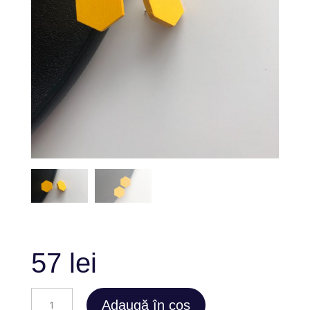
57
lei
Cantitate
Adaugă în coș