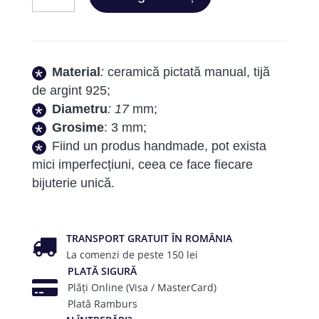
Sun
Yellow
Hexa
Material
:
ceramică pictată manual, tijă
de argint 925;
Diametru
: 17
mm;
Grosime
: 3 mm;
Fiind un produs handmade, pot exista
mici imperfecțiuni, ceea ce face fiecare
bijuterie unică.
TRANSPORT GRATUIT ÎN ROMÂNIA
La comenzi de peste 150 lei
PLATĂ SIGURĂ
Plăți Online (Visa / MasterCard)
Plată Ramburs