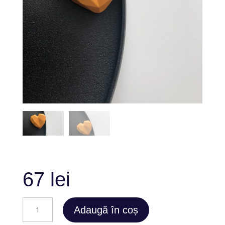
67
lei
Cantitate
Adaugă în coș
Mandarin