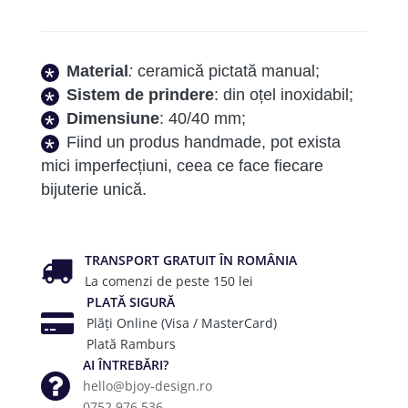
Heart
Material
:
ceramică pictată manual;
Sistem de prindere
: din oțel inoxidabil;
Dimensiune
: 40/40 mm;
Fiind un produs handmade, pot exista
mici imperfecțiuni, ceea ce face fiecare
bijuterie unică.
TRANSPORT GRATUIT ÎN ROMÂNIA
La comenzi de peste 150 lei
PLATĂ SIGURĂ
Plăți Online (Visa / MasterCard)
Plată Ramburs
AI ÎNTREBĂRI?
hello@bjoy-design.ro
0752.976.536