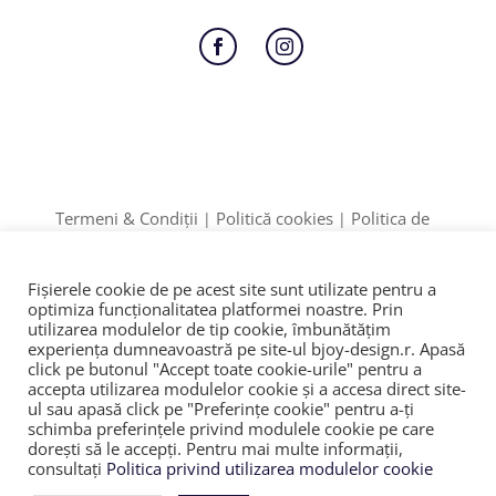
Follow
Follow
Termeni & Condiții
Politică cookies
Politica de
|
|
Confidențialitate
Formular retur
|
Date identificare: F12/895/2020 | CUI: 42774910
Fișierele cookie de pe acest site sunt utilizate pentru a
ANPC
SOL
© 2023
|
|
optimiza funcţionalitatea platformei noastre. Prin
utilizarea modulelor de tip cookie, îmbunătăţim
experienţa dumneavoastră pe site-ul bjoy-design.r. Apasă
click pe butonul "Accept toate cookie-urile" pentru a
accepta utilizarea modulelor cookie şi a accesa direct site-
ul sau apasă click pe "Preferințe cookie" pentru a-ţi
schimba preferinţele privind modulele cookie pe care
doreşti să le accepţi. Pentru mai multe informaţii,
consultaţi
Politica privind utilizarea modulelor cookie