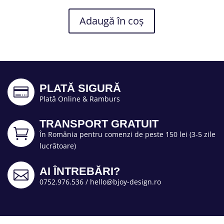
Adaugă în coș
PLATĂ SIGURĂ

Plată Online & Ramburs
TRANSPORT GRATUIT

În România pentru comenzi de peste 150 lei (3-5 zile
lucrătoare)
AI ÎNTREBĂRI?

0752.976.536
/
hello@bjoy-design.ro