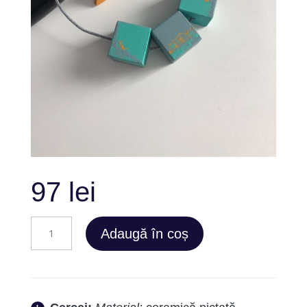
97
lei
Cantitate
Adaugă în coș
Mint
Trio
Set
2