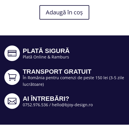
Adaugă în coș
PLATĂ SIGURĂ

Plată Online & Ramburs
TRANSPORT GRATUIT

În România pentru comenzi de peste 150 lei (3-5 zile
lucrătoare)
AI ÎNTREBĂRI?

0752.976.536
/
hello@bjoy-design.ro