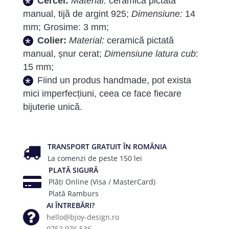
Cercei:
Material:
ceramică pictată
manual, tijă de argint 925;
Dimensiune:
14
mm; Grosime: 3 mm;
Colier:
Material:
ceramică pictată
manual, șnur cerat;
Dimensiune latura cub
:
15 mm;
Fiind un produs handmade, pot exista
mici imperfecțiuni, ceea ce face fiecare
bijuterie unică.
TRANSPORT GRATUIT ÎN ROMÂNIA
La comenzi de peste 150 lei
PLATĂ SIGURĂ
Plăți Online (Visa / MasterCard)
Plată Ramburs
AI ÎNTREBĂRI?
hello@bjoy-design.ro
0752.976.536