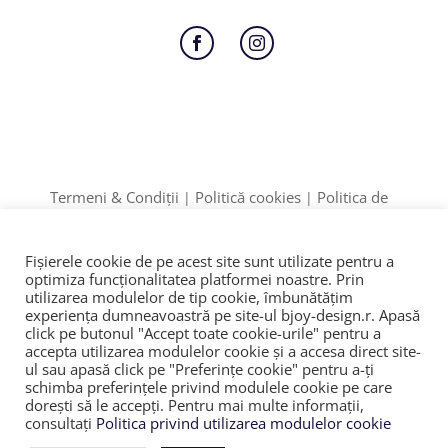
Follow
Follow
Termeni & Condiții
Politică cookies
Politica de
|
|
Confidențialitate
Formular retur
|
Date identificare: F12/895/2020 | CUI: 42774910
Fișierele cookie de pe acest site sunt utilizate pentru a
ANPC
SOL
© 2023
|
|
optimiza funcţionalitatea platformei noastre. Prin
utilizarea modulelor de tip cookie, îmbunătăţim
experienţa dumneavoastră pe site-ul bjoy-design.r. Apasă
click pe butonul "Accept toate cookie-urile" pentru a
accepta utilizarea modulelor cookie şi a accesa direct site-
ul sau apasă click pe "Preferințe cookie" pentru a-ţi
schimba preferinţele privind modulele cookie pe care
doreşti să le accepţi. Pentru mai multe informaţii,
consultaţi
Politica privind utilizarea modulelor cookie